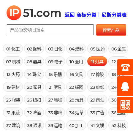
IP
51.com
返回 商标分类｜尼斯分类表
搜索产品
01 化工
02 颜料
03 日化
04 燃料
05 医药
06 金属
07 机械
08 器具
09 电子
10 医用
11 灯具
12 车辆
13 火药
14 珠宝
15 乐器
16 文具
17 橡胶
18 皮具
19 建材
20 家具
21 厨具
22 绳网
23 纱线
24 布料
25 服装
26 纽扣
27 地毯
28 玩具
29 肉油
30 米面
31 果蔬
32 啤酒
33 非啤
34 烟草
35 广告
36 金融
37 建筑
38 通讯
39 运输
40 加工
41 文娱
42 科技