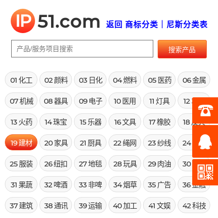
IP
51.com
返回 商标分类｜尼斯分类表
搜索产品
01 化工
02 颜料
03 日化
04 燃料
05 医药
06 金属
07 机械
08 器具
09 电子
10 医用
11 灯具
12 车辆
13 火药
14 珠宝
15 乐器
16 文具
17 橡胶
18 皮具
19 建材
20 家具
21 厨具
22 绳网
23 纱线
24 布料
25 服装
26 纽扣
27 地毯
28 玩具
29 肉油
30 米面
31 果蔬
32 啤酒
33 非啤
34 烟草
35 广告
36 金融
37 建筑
38 通讯
39 运输
40 加工
41 文娱
42 科技