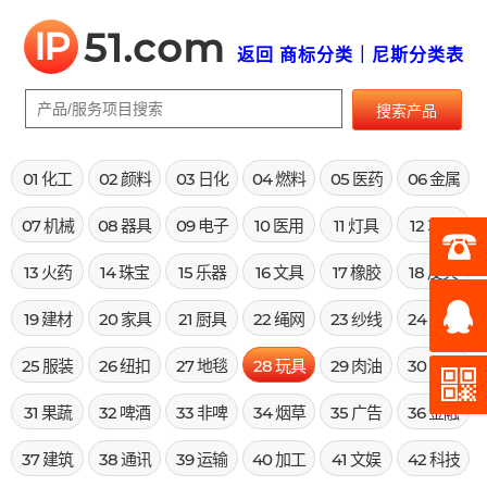
IP
51.com
返回 商标分类｜尼斯分类表
搜索产品
01 化工
02 颜料
03 日化
04 燃料
05 医药
06 金属
07 机械
08 器具
09 电子
10 医用
11 灯具
12 车辆
13 火药
14 珠宝
15 乐器
16 文具
17 橡胶
18 皮具
19 建材
20 家具
21 厨具
22 绳网
23 纱线
24 布料
25 服装
26 纽扣
27 地毯
28 玩具
29 肉油
30 米面
31 果蔬
32 啤酒
33 非啤
34 烟草
35 广告
36 金融
37 建筑
38 通讯
39 运输
40 加工
41 文娱
42 科技