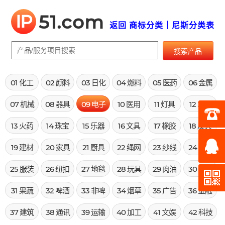
IP
51.com
返回 商标分类｜尼斯分类表
搜索产品
01 化工
02 颜料
03 日化
04 燃料
05 医药
06 金属
07 机械
08 器具
09 电子
10 医用
11 灯具
12 车辆
13 火药
14 珠宝
15 乐器
16 文具
17 橡胶
18 皮具
19 建材
20 家具
21 厨具
22 绳网
23 纱线
24 布料
25 服装
26 纽扣
27 地毯
28 玩具
29 肉油
30 米面
31 果蔬
32 啤酒
33 非啤
34 烟草
35 广告
36 金融
37 建筑
38 通讯
39 运输
40 加工
41 文娱
42 科技