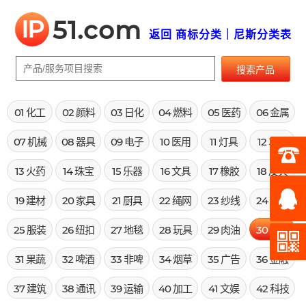
IP
51.com
返回 商标分类｜尼斯分类表
搜索产品
01 化工
02 颜料
03 日化
04 燃料
05 医药
06 金属
07 机械
08 器具
09 电子
10 医用
11 灯具
12 车辆
13 火药
14 珠宝
15 乐器
16 文具
17 橡胶
18 皮具
19 建材
20 家具
21 厨具
22 绳网
23 纱线
24 布料
25 服装
26 纽扣
27 地毯
28 玩具
29 肉油
30 米面
31 果蔬
32 啤酒
33 非啤
34 烟草
35 广告
36 金融
37 建筑
38 通讯
39 运输
40 加工
41 文娱
42 科技