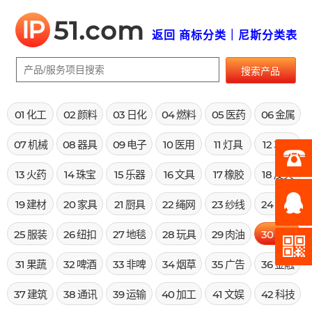
IP
51.com
返回 商标分类｜尼斯分类表
搜索产品
01 化工
02 颜料
03 日化
04 燃料
05 医药
06 金属
07 机械
08 器具
09 电子
10 医用
11 灯具
12 车辆
13 火药
14 珠宝
15 乐器
16 文具
17 橡胶
18 皮具
19 建材
20 家具
21 厨具
22 绳网
23 纱线
24 布料
25 服装
26 纽扣
27 地毯
28 玩具
29 肉油
30 米面
31 果蔬
32 啤酒
33 非啤
34 烟草
35 广告
36 金融
37 建筑
38 通讯
39 运输
40 加工
41 文娱
42 科技