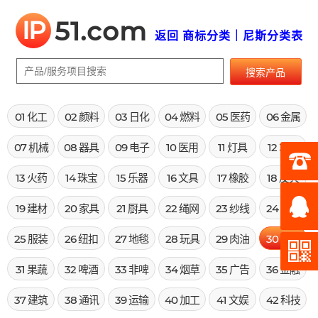
IP
51.com
返回 商标分类｜尼斯分类表
搜索产品
01 化工
02 颜料
03 日化
04 燃料
05 医药
06 金属
07 机械
08 器具
09 电子
10 医用
11 灯具
12 车辆
13 火药
14 珠宝
15 乐器
16 文具
17 橡胶
18 皮具
19 建材
20 家具
21 厨具
22 绳网
23 纱线
24 布料
25 服装
26 纽扣
27 地毯
28 玩具
29 肉油
30 米面
31 果蔬
32 啤酒
33 非啤
34 烟草
35 广告
36 金融
37 建筑
38 通讯
39 运输
40 加工
41 文娱
42 科技